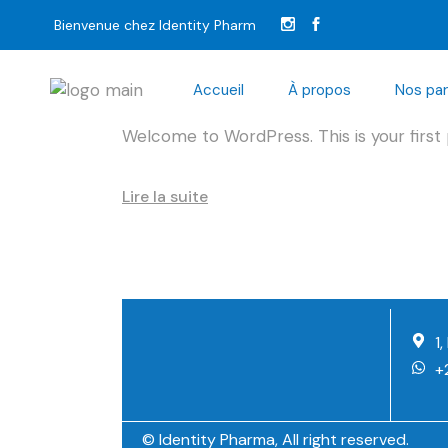
27 octobre 2020
Uncategorized
par
i
Bienvenue chez Identity Pharm
Hello world!
Accueil
À propos
Nos par
Welcome to WordPress. This is your first po
Lire la suite
1
+
© Identity Pharma, All right reserved.