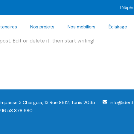
dentity
Téléph
tenaires
Nos projets
Nos mobiliers
Éclairage
st. Edit or delete it, then start writing!
, Impasse 3 Charguia, 13 Rue 8612, Tunis 2035
info@iden
216 58 878 680