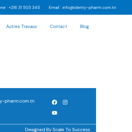
one :
+216 31 503 345
Email :
info@identy-pharm.com.tn
Autres Travaux
Contact
Blog
ty-pharm.com.tn
Designed By
Scale To Success